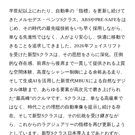
半世紀以上にわたり、自動車の「指標」を更新し続けて
きたメルセデス・ベンツSクラス。ABSやPRE-SAFEをは
じめ、その時代の最先端技術をいち早く採用しながら、
単なる先進性ではなく、人がより安心し、快適に移動で
きることを追求してきました。2026年フェイスリフト
を受けた新型Sクラスは、その思想をさらに深化。圧倒
的な存在感、前席から後席まで一貫して提供される上質
な空間体験、高度なシャシー制御による余裕ある走り、
そして生成AIを活用した新世代MBUXによる自然なデジ
タル体験まで、あらゆる要素が高次元で磨き上げられ
た“最高峰”のクルマです。Sクラスは、単なる高級車で
はなく、時代ごとの理想の自動車像を提示し続ける存
在。そして新型Sクラスは、その伝統を受け継ぎなが
ら、これからのラグジュアリーの指標を再び更新しよう
としています。新型Sクラス日本導入まであとわずか。